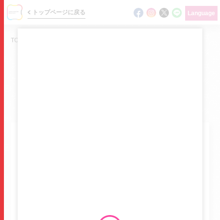
トップページに戻る
Language
TOP
/
ショップガイド
/
ベルギーワッフル マネケン
SHOP GUIDE
ショップ検索 / フロアガイド
ニュース
ベルギーワッフル マネ
ケン
イベント
ベルギーワッフル マネケン
ショップガイド
グルメ
ベルギーワッフル
フロアマップ
B1
50
フロアマップを確認する
グルメガイド