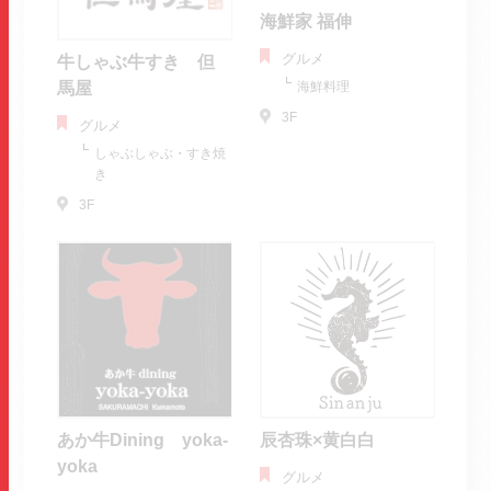
海鮮家 福伸
グルメ
牛しゃぶ牛すき 但
馬屋
海鮮料理
3F
グルメ
しゃぶしゃぶ・すき焼
き
3F
あか牛Dining yoka-
辰杏珠×黄白白
yoka
グルメ