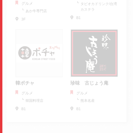
グルメ
タピオカドリンク/台湾
カステラ
あか牛専門店
B1
3F
韓ポチャ
珍味 古じょう庵
グルメ
グルメ
韓国料理店
熊本名産
B1
B1