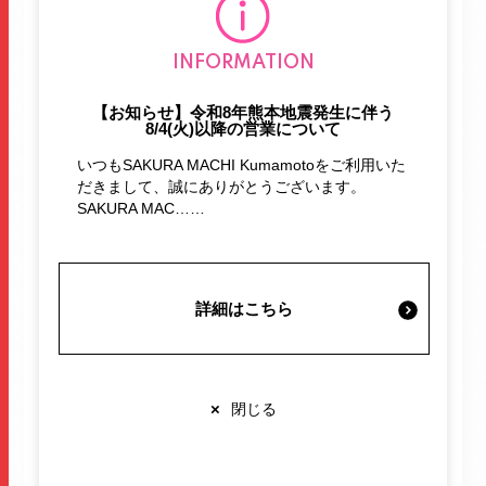
施設案内・サービス
INFORMATION
営業時間・交通情報
【お知らせ】令和8年熊本地震発生に伴う
8/4(火)以降の営業について
いつもSAKURA MACHI Kumamotoをご利用いた
関連情報
だきまして、誠にありがとうございます。
SAKURA MAC……
店舗営業時間
詳細はこちら
ショップ
10:00-20:00
レストラン
10:00-22:00
ワッフルはベルギーを中心に長きにわたって老若男女
※各店舗により営業時間は異なります
に親しまれ続けてきて来ました。
×
閉じる
そんなワッフルをマネケンでは日本人の口に合うよう
に材料・製造法を研究に研究を重ね
本国のワッフルよりおいしいと当時の駐在ベルギー領