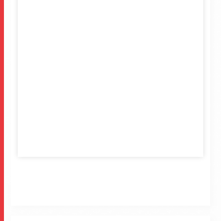
事に太鼓判を頂くほどの物が完成しました。
そんなどこにもない美味しさをお届けするマネケンの
ワッフル。是非ご賞味ください。
ご自宅用、お土産用にマネケンのワッフルはいかがで
しょうか。
皆様のお越しを心よりお待ちしております。