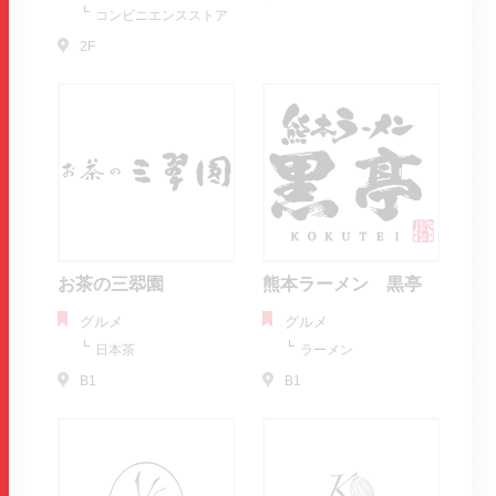
コンビニエンスストア
2F
お茶の三翆園
熊本ラーメン 黒亭
グルメ
グルメ
日本茶
ラーメン
B1
B1