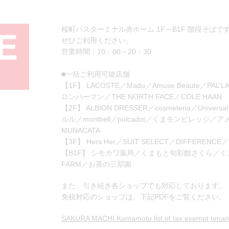
桜町バスターミナル赤ホーム 1F～B1F 階段そばで
ぜひご利用ください。
営業時間：10：00～20：30
■一括ご利用可能店舗
【1F】 LACOSTE／Madu／Amuse Beaute／PAL’LA
ロンハーマン／THE NORTH FACE／COLE HAAN
【2F】 ALBION DRESSER／cosmeteria／Univ
ルル／montbell／polcadot／くまモンビレッジ
MUNACATA
【3F】 Hers Her／SUIT SELECT／DIFFEREN
【B1F】 シモカワ薬局／くまもと旬彩館さくら／くまも
FARM／お茶の三翆園
また、引き続き各ショップでも対応しております。
免税対応のショップは、下記PDFをご覧ください。
SAKURA MACHI Kumamoto list of tax exempt tenan