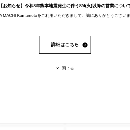
【お知らせ】令和8年熊本地震発生に伴う8/4(火)以降の営業につい
施設案内
A MACHI Kumamotoをご利用いただきまして、誠にありがとうございま
免税について
屋上 サクラマチガーデン
詳細はこちら
×
閉じる
各種サービス
無料Wi-fiスポット
AED自動体外式除細動器
車いす貸し出し
冷蔵ロッカー