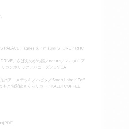
す。
S PALACE／agnès b.／misumi STORE／RHC
ersal DRIVE／さばえめがね館／natura／マルメロア
／アメリカンホリック／ハニーズ／UNICA
CE／九州アニメデッキ／ハビタ／Smart Labo／Zoff
と旬彩館さくらリカー／KALDI COFFEE
ts[PDF]