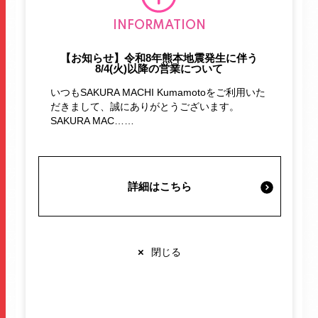
施設案内・サービス
INFORMATION
【お知らせ】令和8年熊本地震発生に伴う
営業時間・交通情報
8/4(火)以降の営業について
いつもSAKURA MACHI Kumamotoをご利用いた
だきまして、誠にありがとうございます。
関連情報
SAKURA MAC……
店舗営業時間
詳細はこちら
ショップ
10:00-20:00
レストラン
10:00-22:00
お客様の毎日をアップデート。
※各店舗により営業時間は異なります
スマホの機種変更や料金プランの見直しだけでなく、
×
閉じる
お客様の暮らしがもっと便利になるお手伝いをいたし
ます。
通信を通じて、日々の「困った」を「楽しい」に変え