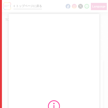
トップページに戻る
Language
TOP
/
ショップガイド
/
auショップ
SHOP GUIDE
ショップ検索 / フロアガイド
ニュース
auショップ
イベント
エーユーショップ
ショップガイド
サービス
携帯販売ショップ
フロアマップ
3F
15
フロアマップを確認する
グルメガイド