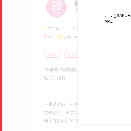
銀行ATM
ギンコウエーティーエム
いつもSAKUR
MAC……
サービス
キャッシュサービス
1F
00
フロアマップを確認する
ATM
サクラマチ
セブン銀行
1F 取扱金融機関
セブン銀行
※肥後銀行、熊本銀行、熊本第一信金、熊
労働信金、セブン銀行はB1Fにございます
地下1階 銀行ATMのご案内へ