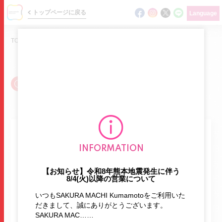
トップページに戻る
Language
TOP
/
ショップガイド
/
洋食
SHOP GUIDE
ショップガイド / 洋食
ニュース
他のタグから探す
INFORMATION
イベント
【お知らせ】令和8年熊本地震発生に伴う
ショップガイド
8/4(火)以降の営業について
ATM
BBQ
English
HOTヨガ
フロアマップ
いつもSAKURA MACHI Kumamotoをご利用いた
namco
あそびパーク
エクササイズ
だきまして、誠にありがとうございます。
グルメガイド
SAKURA MAC……
オムライス
お持たせ
ガシャポン
ガチャ