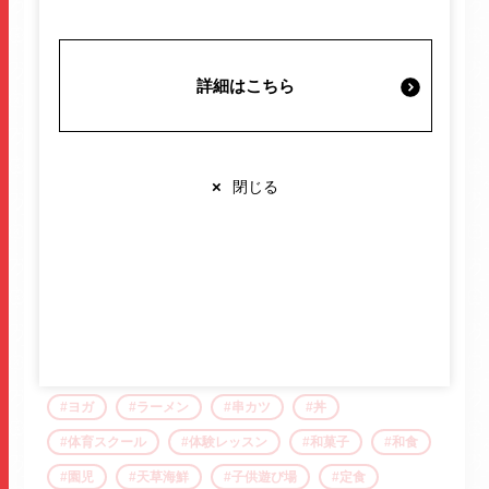
施設案内・サービス
ガチャガチャ
ガトーショコラ
カフェ
からあげ
キッズスクール
キッズ体育
詳細はこちら
ギフト
クレーンゲーム
ゲームセンター
営業時間・交通情報
コーヒー
こども英語
サクラマチ
サラダ
シェイプアップ
ジム
スイーツ
スクール
関連情報
×
閉じる
スタジオ
セブン銀行
ダイエット
ダイニング
ちょい飲み
チョコレート
ドーナツ
トマトラーメン
どらやき
店舗営業時間
トレーニング
ナムコ
バー
バイク
ショップ
10:00-20:00
バレンタイン
ハンバーグ
ピラティス
レストラン
10:00-22:00
※各店舗により営業時間は異なります
フィットネス
ボディメイク
ホルモン
ヨガ
ラーメン
串カツ
丼
体育スクール
体験レッスン
和菓子
和食
園児
天草海鮮
子供遊び場
定食