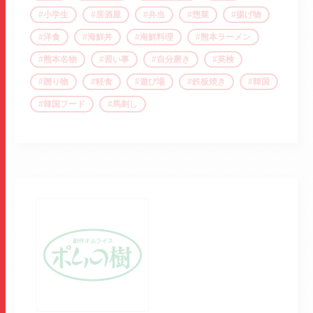
小学生
居酒屋
弁当
惣菜
揚げ物
洋食
海鮮丼
海鮮料理
熊本ラーメン
熊本名物
習い事
自分磨き
英検
贈り物
軽食
遊び場
鉄板焼き
韓国
韓国フード
馬刺し