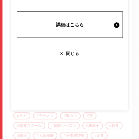
施設案内・サービス
ガチャガチャ
ガトーショコラ
カフェ
からあげ
キッズスクール
キッズ体育
詳細はこちら
ギフト
クレーンゲーム
ゲームセンター
営業時間・交通情報
コーヒー
こども英語
サクラマチ
サラダ
シェイプアップ
ジム
スイーツ
スクール
関連情報
×
閉じる
スタジオ
セブン銀行
ダイエット
ダイニング
ちょい飲み
チョコレート
ドーナツ
トマトラーメン
どらやき
店舗営業時間
トレーニング
ナムコ
バー
バイク
ショップ
10:00-20:00
バレンタイン
ハンバーグ
ピラティス
レストラン
10:00-22:00
※各店舗により営業時間は異なります
フィットネス
ボディメイク
ホルモン
ヨガ
ラーメン
串カツ
丼
体育スクール
体験レッスン
和菓子
和食
園児
天草海鮮
子供遊び場
定食