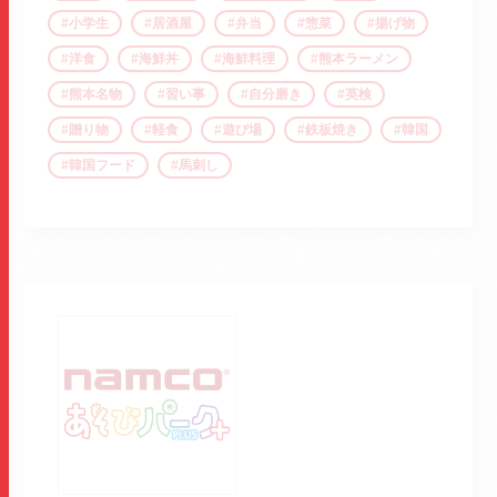
小学生
居酒屋
弁当
惣菜
揚げ物
洋食
海鮮丼
海鮮料理
熊本ラーメン
熊本名物
習い事
自分磨き
英検
贈り物
軽食
遊び場
鉄板焼き
韓国
韓国フード
馬刺し