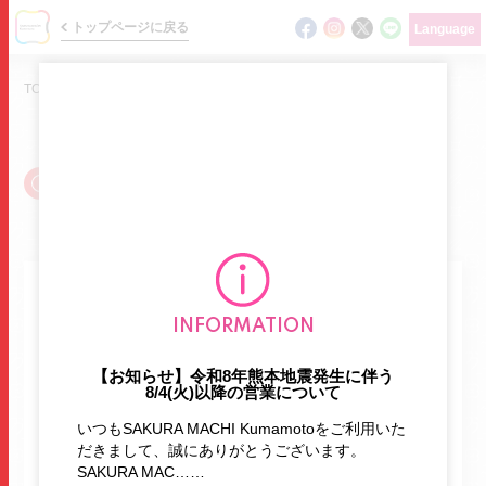
トップページに戻る
Language
TOP
/
ショップガイド
/
遊び場
SHOP GUIDE
ショップガイド / 遊び場
ニュース
他のタグから探す
INFORMATION
イベント
【お知らせ】令和8年熊本地震発生に伴う
ショップガイド
8/4(火)以降の営業について
ATM
BBQ
English
HOTヨガ
フロアマップ
いつもSAKURA MACHI Kumamotoをご利用いた
namco
あそびパーク
エクササイズ
だきまして、誠にありがとうございます。
グルメガイド
SAKURA MAC……
オムライス
お持たせ
ガシャポン
ガチャ