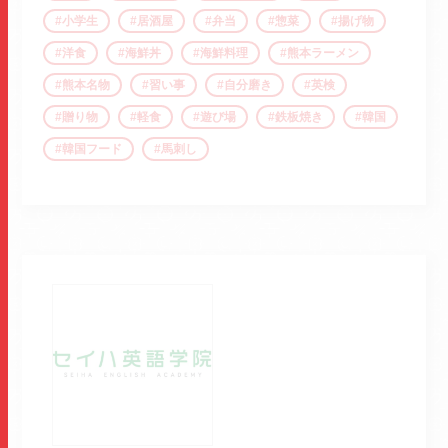
小学生
居酒屋
弁当
惣菜
揚げ物
洋食
海鮮丼
海鮮料理
熊本ラーメン
熊本名物
習い事
自分磨き
英検
贈り物
軽食
遊び場
鉄板焼き
韓国
韓国フード
馬刺し