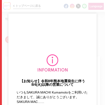
トップページに戻る
Language
TOP
/
ショップガイド
/
英検
SHOP GUIDE
ショップガイド / 英検
ニュース
他のタグから探す
INFORMATION
イベント
【お知らせ】令和8年熊本地震発生に伴う
ショップガイド
8/4(火)以降の営業について
ATM
BBQ
English
HOTヨガ
フロアマップ
いつもSAKURA MACHI Kumamotoをご利用いた
namco
あそびパーク
エクササイズ
だきまして、誠にありがとうございます。
グルメガイド
SAKURA MAC……
オムライス
お持たせ
ガシャポン
ガチャ