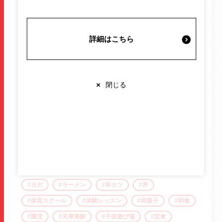
施設案内・サービス
ガチャガチャ
ガトーショコラ
カフェ
からあげ
キッズスクール
キッズ体育
詳細はこちら
ギフト
クレーンゲーム
ゲームセンター
営業時間・交通情報
コーヒー
こども英語
サクラマチ
サラダ
シェイプアップ
ジム
スイーツ
スクール
関連情報
×
閉じる
スタジオ
セブン銀行
ダイエット
ダイニング
ちょい飲み
チョコレート
ドーナツ
トマトラーメン
どらやき
店舗営業時間
トレーニング
ナムコ
バー
バイク
ショップ
10:00-20:00
バレンタイン
ハンバーグ
ピラティス
レストラン
10:00-22:00
※各店舗により営業時間は異なります
フィットネス
ボディメイク
ホルモン
ヨガ
ラーメン
串カツ
丼
体育スクール
体験レッスン
和菓子
和食
園児
天草海鮮
子供遊び場
定食