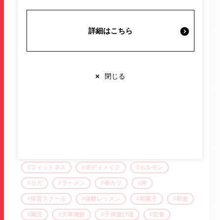
施設案内・サービス
ガチャガチャ
ガトーショコラ
カフェ
からあげ
キッズスクール
キッズ体育
詳細はこちら
ギフト
クレーンゲーム
ゲームセンター
営業時間・交通情報
コーヒー
こども英語
サクラマチ
サラダ
シェイプアップ
ジム
スイーツ
スクール
×
閉じる
関連情報
スタジオ
セブン銀行
ダイエット
ダイニング
ちょい飲み
チョコレート
ドーナツ
トマトラーメン
どらやき
店舗営業時間
トレーニング
ナムコ
バー
バイク
ショップ
10:00-20:00
バレンタイン
ハンバーグ
ピラティス
レストラン
10:00-22:00
※各店舗により営業時間は異なります
フィットネス
ボディメイク
ホルモン
ヨガ
ラーメン
串カツ
丼
体育スクール
体験レッスン
和菓子
和食
園児
天草海鮮
子供遊び場
定食