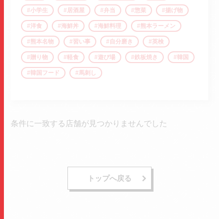
小学生
居酒屋
弁当
惣菜
揚げ物
洋食
海鮮丼
海鮮料理
熊本ラーメン
熊本名物
習い事
自分磨き
英検
贈り物
軽食
遊び場
鉄板焼き
韓国
韓国フード
馬刺し
条件に一致する店舗が見つかりませんでした
トップへ戻る