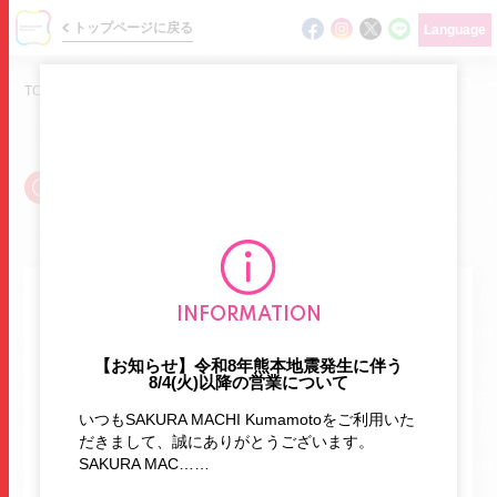
トップページに戻る
Language
TOP
/
ショップガイド
/
SHOP GUIDE
ショップガイド /
ニュース
INFORMATION
他のタグから探す
イベント
【お知らせ】令和8年熊本地震発生に伴う
8/4(火)以降の営業について
ショップガイド
ATM
BBQ
English
HOTヨガ
いつもSAKURA MACHI Kumamotoをご利用いた
フロアマップ
だきまして、誠にありがとうございます。
namco
あそびパーク
エクササイズ
SAKURA MAC……
グルメガイド
オムライス
お持たせ
ガシャポン
ガチャ