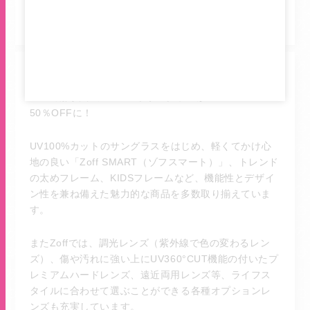
SALE期間中、フレームやサングラスが20％～
50％OFFに！
UV100%カットのサングラスをはじめ、軽くてかけ心
地の良い「Zoff SMART（ゾフスマート）」、トレンド
の太めフレーム、KIDSフレームなど、機能性とデザイ
ン性を兼ね備えた魅力的な商品を多数取り揃えていま
す。
またZoffでは、調光レンズ（紫外線で色の変わるレン
ズ）、傷や汚れに強い上にUV360°CUT機能の付いたプ
レミアムハードレンズ、遠近両用レンズ等、ライフス
タイルに合わせて選ぶことができる各種オプションレ
ンズも充実しています。