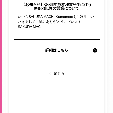
【お知らせ】令和8年熊本地震発生に伴う
施設案内・サービス
8/4(火)以降の営業について
いつもSAKURA MACHI Kumamotoをご利用いた
だきまして、誠にありがとうございます。
営業時間・交通情報
SAKURA MAC……
関連情報
詳細はこちら
SUMMER SALE max50%OFF!
店舗営業時間
ショップ
10:00-20:00
×
閉じる
SALE
Zoff
お買い得
レストラン
10:00-22:00
サクラマチクマモト
サングラス
※各店舗により営業時間は異なります
セール
ゾフ
メガネ
眼鏡
Zoff
ゾフ