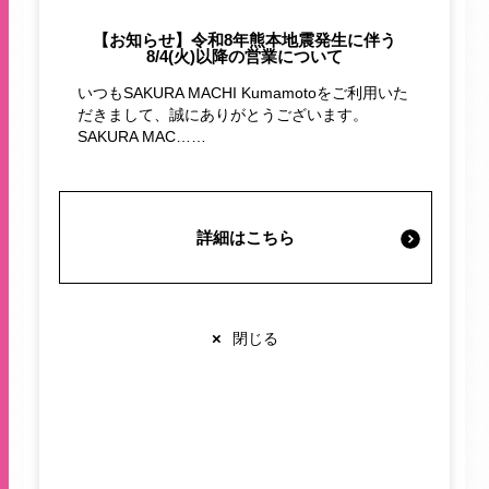
施設案内・サービス
【お知らせ】令和8年熊本地震発生に伴う
8/4(火)以降の営業について
いつもSAKURA MACHI Kumamotoをご利用いた
営業時間・交通情報
だきまして、誠にありがとうございます。
SAKURA MAC……
関連情報
詳細はこちら
「Zoff｜ADAM ET ROPÉ」
店舗営業時間
ショップ
10:00-20:00
ADAM ET ROPÉ
Zoff
×
閉じる
レストラン
10:00-22:00
サクラマチクマモト
サングラス
ゾフ
※各店舗により営業時間は異なります
メガネ
新商品
眼鏡
Zoff
ゾフ