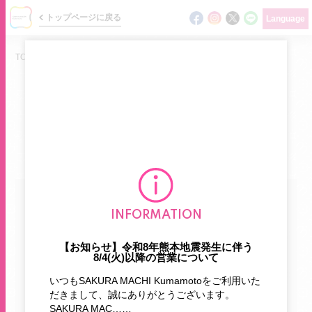
トップページに戻る
Language
TOP
/
ニュース
/
おすすめ商品
NEWS
ショップの最新情報をお届けします
ニュース
カテゴリで探す
イベント
INFORMATION
ショップガイド
【お知らせ】令和8年熊本地震発生に伴う
お知らせ
新商品
8/4(火)以降の営業について
フロアマップ
いつもSAKURA MACHI Kumamotoをご利用いた
おすすめ商品
期間限定
だきまして、誠にありがとうございます。
グルメガイド
SAKURA MAC……