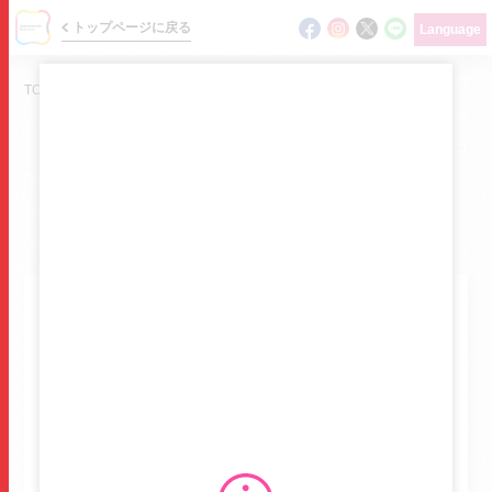
トップページに戻る
Language
TOP
/
ショップガイド
/
トイザらス
SHOP GUIDE
ショップ検索 / フロアガイド
ニュース
トイザらス
イベント
トイザラス
ショップガイド
生活雑貨
玩具
フロアマップ
3F
14
フロアマップを確認する
グルメガイド