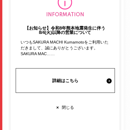
施設案内・サービス
INFORMATION
営業時間・交通情報
【お知らせ】令和8年熊本地震発生に伴う
8/4(火)以降の営業について
いつもSAKURA MACHI Kumamotoをご利用いた
関連情報
だきまして、誠にありがとうございます。
SAKURA MAC……
店舗営業時間
詳細はこちら
ショップ
10:00-20:00
レストラン
10:00-22:00
※各店舗により営業時間は異なります
×
閉じる
玩具・子ども用品の総合専門店「トイザらス」の小型
店として、玩具を中心に、最新商品から定番商品ま