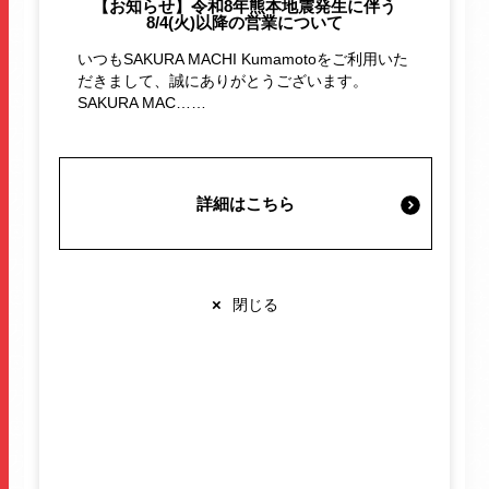
【お知らせ】令和8年熊本地震発生に伴う
8/4(火)以降の営業について
施設案内・サービス
いつもSAKURA MACHI Kumamotoをご利用いた
だきまして、誠にありがとうございます。
営業時間・交通情報
SAKURA MAC……
関連情報
詳細はこちら
店舗営業時間
×
閉じる
ショップ
10:00-20:00
レストラン
10:00-22:00
※各店舗により営業時間は異なります
クロワッサンにベストマッチするよう焙煎されたコー
ヒーや厳選素材を挟み込んだサンドイッチが楽しめる