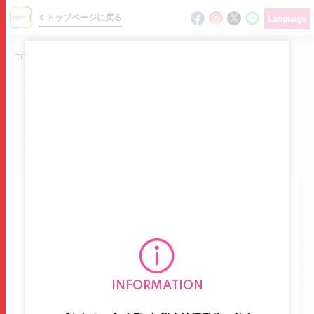
トップページに戻る
Language
TOP
/
ショップガイド
/
&COFFEE MAISON KAYSER
SHOP GUIDE
ショップ検索 / フロアガイド
ニュース
&COFFEE MAISON
KAYSER
イベント
アンド コーヒー メゾンカイザー
ショップガイド
グルメ,カフェ
カフェ
フロアマップ
INFORMATION
1F
2
フロアマップを確認する
グルメガイド