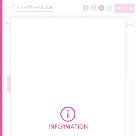
トップページに戻る
Language
TOP
/
ニュース
/
【トラベルカウンター】世界遺産と絶景パワースポットをめぐ
NEWS
ショップの最新情報をお届けします
ニュース
お知らせ
イベント
ショップガイド
フロアマップ
INFORMATION
グルメガイド