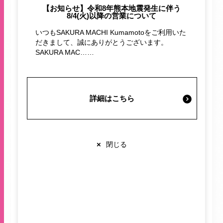
【お知らせ】令和8年熊本地震発生に伴う
施設案内・サービス
8/4(火)以降の営業について
いつもSAKURA MACHI Kumamotoをご利用いた
だきまして、誠にありがとうございます。
営業時間・交通情報
SAKURA MAC……
関連情報
詳細はこちら
【トラベルカウンター】世界遺産と
店舗営業時間
絶景パワースポットをめぐる 済州
ショップ
10:00-20:00
×
閉じる
レストラン
10:00-22:00
島大周遊3日間
※各店舗により営業時間は異なります
九州産交トラベルカウンター
キュウシュウサンコウトラベルカウン
ター