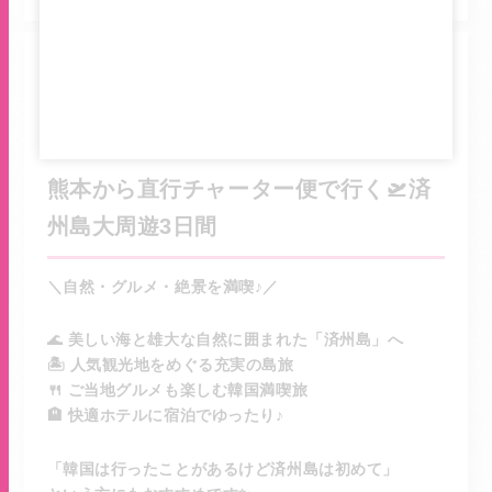
🌴韓国のリゾートアイランドへ！
熊本から直行チャーター便で行く🛫済
州島大周遊3日間
＼自然・グルメ・絶景を満喫♪／
🌊
美しい海と雄大な自然に囲まれた「済州島」へ
🏝️ 人気観光地をめぐる充実の島旅
🍴 ご当地グルメも楽しむ韓国満喫旅
🏨 快適ホテルに宿泊でゆったり♪
「韓国は行ったことがあるけど済州島は初めて」