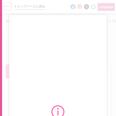
トップページに戻る
Language
TOP
/
ニュース
/
期間限定！サクラマチカード新規入会で最大8,000ポイントプ
NEWS
ショップの最新情報をお届けします
ニュース
イベント・キャンペーン
イベント
ショップガイド
フロアマップ
グルメガイド