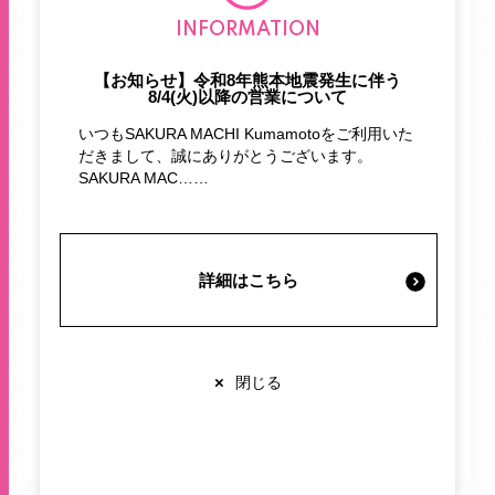
施設案内・サービス
INFORMATION
【お知らせ】令和8年熊本地震発生に伴う
8/4(火)以降の営業について
営業時間・交通情報
いつもSAKURA MACHI Kumamotoをご利用いた
だきまして、誠にありがとうございます。
関連情報
SAKURA MAC……
期間限定！サクラマチカード新規入
詳細はこちら
店舗営業時間
会で最大8,000ポイントプレゼント
ショップ
10:00-20:00
レストラン
10:00-22:00
※各店舗により営業時間は異なります
サクラマチカードカウンター
×
閉じる
サクラマチカードカウンター