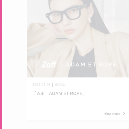
2026.06.09
｜
新商品
「Zoff｜ADAM ET ROPÉ」
view more