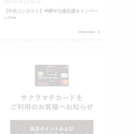
2026.06.28
｜
お知らせ
【中央コンタクト】📢夢中な瞳応援キャンペー
ン✨👀
view more