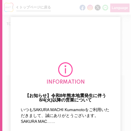
トップページに戻る
Language
TOP
/
ニュース
/
NEWS
ショップの最新情報をお届けします
ニュース
INFORMATION
カテゴリで探す
イベント
【お知らせ】令和8年熊本地震発生に伴う
8/4(火)以降の営業について
ショップガイド
お知らせ
新商品
いつもSAKURA MACHI Kumamotoをご利用いた
フロアマップ
だきまして、誠にありがとうございます。
SAKURA MAC……
おすすめ商品
期間限定
グルメガイド