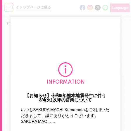
トップページに戻る
Language
TOP
/
ニュース
/
NEWS
ショップの最新情報をお届けします
ニュース
INFORMATION
カテゴリで探す
イベント
【お知らせ】令和8年熊本地震発生に伴う
8/4(火)以降の営業について
ショップガイド
お知らせ
新商品
いつもSAKURA MACHI Kumamotoをご利用いた
フロアマップ
だきまして、誠にありがとうございます。
SAKURA MAC……
おすすめ商品
期間限定
グルメガイド