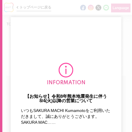
トップページに戻る
Language
TOP
/
ニュース
/
NEWS
ショップの最新情報をお届けします
ニュース
INFORMATION
カテゴリで探す
イベント
【お知らせ】令和8年熊本地震発生に伴う
8/4(火)以降の営業について
ショップガイド
お知らせ
新商品
いつもSAKURA MACHI Kumamotoをご利用いた
フロアマップ
だきまして、誠にありがとうございます。
SAKURA MAC……
おすすめ商品
期間限定
グルメガイド