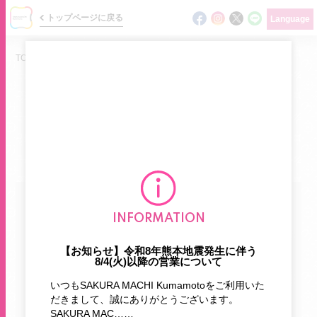
トップページに戻る
Language
TOP
/
ニュース
/
おすすめ商品
NEWS
ショップの最新情報をお届けします
ニュース
カテゴリで探す
イベント
INFORMATION
ショップガイド
【お知らせ】令和8年熊本地震発生に伴う
お知らせ
新商品
8/4(火)以降の営業について
フロアマップ
いつもSAKURA MACHI Kumamotoをご利用いた
おすすめ商品
期間限定
だきまして、誠にありがとうございます。
グルメガイド
SAKURA MAC……