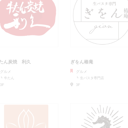
たん炭焼 利久
ぎをん椿庵
グルメ
グルメ
牛たん
生パスタ専門店
3F
3F