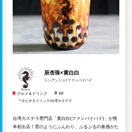
施設案内・サービス
営業時間・交通情報
関連情報
辰杏珠×黄白白
店舗営業時間
シンアンジュ×ファンパイパイ
ショップ
10:00-20:00
レストラン
10:00-22:00
グルメ＆ドリンク
RF
※各店舗により営業時間は異なります
タピオカドリンク/台湾カステラ
台湾カステラ専門店「黄白白(ファンパイパイ)」が熊
本初出店！雲のようにふんわり、ぷるぷるの食感がた