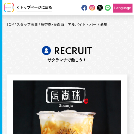
トップページに戻る
Language
TOP
/
スタッフ募集
/
辰杏珠×黄白白 アルバイト・パート募集
RECRUIT
サクラマチで働こう！
ニュース
イベント
ショップガイド
フロアマップ
グルメガイド