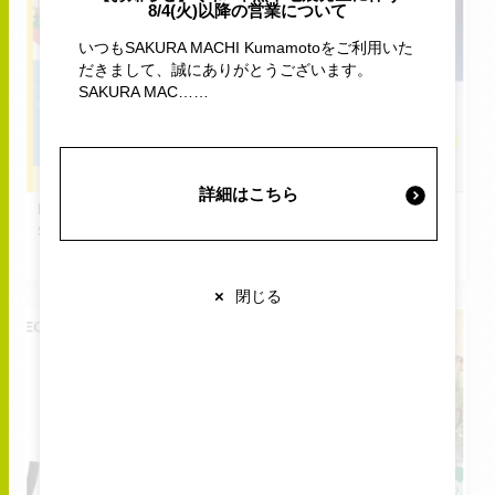
8/4(火)以降の営業について
施設案内・サービス
いつもSAKURA MACHI Kumamotoをご利用いた
だきまして、誠にありがとうございます。
SAKURA MAC……
営業時間・交通情報
2026.08.28
2026.08.01
SAT
FRI
2026.10.04
2026.08.31
-
-
関連情報
SUN
MON
詳細はこちら
Ribbon hakka POP UP
〈たなばたDREAM〉「当
SHOP
選番号発表」延期と半券保
管のお願い
view more
view more
店舗営業時間
×
閉じる
ショップ
10:00-20:00
レストラン
10:00-22:00
※各店舗により営業時間は異なります