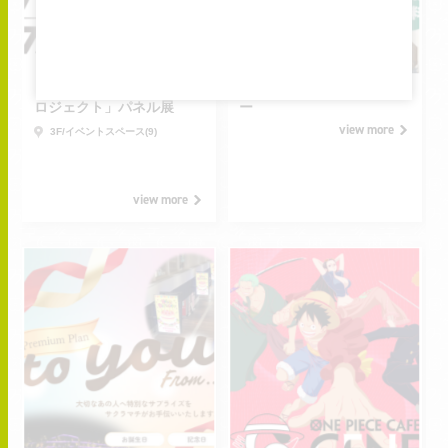
2026.07.17
2026.07.17
FRI
FRI
2026.08.16
2026.08.31
-
-
SUN
MON
「ONE PIECE熊本復興プ
サクラマチ・ディノ・ラリ
ロジェクト」パネル展
ー
view more
3F/イベントスペース(9)
view more