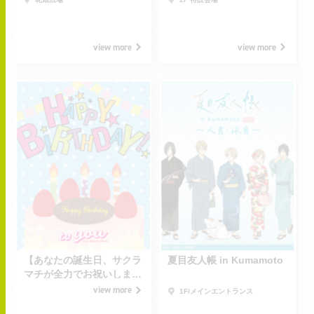
view more
view more
2026.06.15
2026.07.01
MON
WED
2027.06.13
2026.09.30
-
-
SUN
WED
【あなたの誕生日、サクラ
夏目友人帳 in Kumamoto
マチが全力でお祝いしま
す！】特別な1日をプロデ
view more
1F/メインエントランス
ュースする「to you from