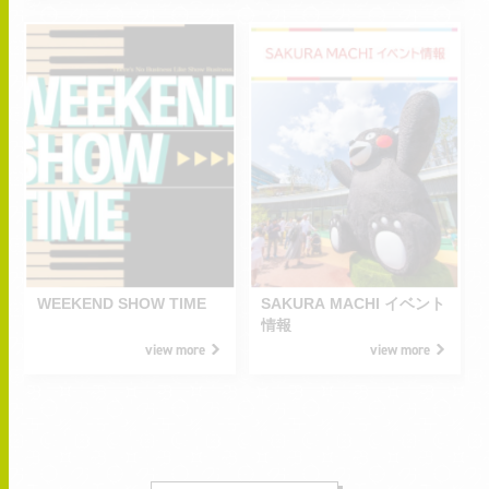
2026.08.08
2026.08.01
SAT
SAT
2026.08.30
2026.09.30
-
-
SUN
WED
WEEKEND SHOW TIME
SAKURA MACHI イベント
情報
view more
view more