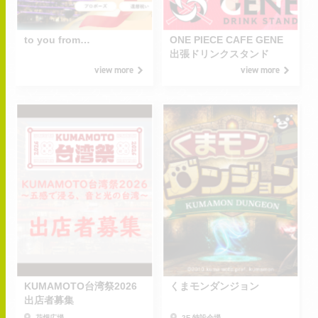
2026.07.15
2026.07.17
WED
FRI
2027.07.15
2026.08.31
-
-
THU
MON
to you from…
ONE PIECE CAFE GENE
出張ドリンクスタンド
view more
view more
2026.06.22
2026.07.01
MON
WED
2026.08.20
2026.11.30
-
-
THU
MON
KUMAMOTO台湾祭2026
くまモンダンジョン
出店者募集
花畑広場
2F 特設会場