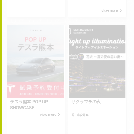
SAKURA MACHI」
view more
2026.04.01
2026.08.01
WED
SAT
2026.08.28
2026.08.31
-
-
MON
FRI
テスラ熊本 POP UP
サクラマチの夜
SHOWCASE
view more
施設外観